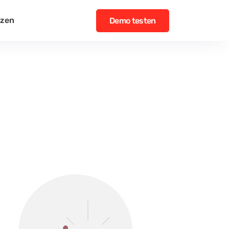
nzen
Demo testen